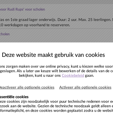
 voor Rudi Rups' voor scholen
las en 1ste graad lager onderwijs. Duur: 2 uur. Max. 25 leerlingen.
0 werkdagen op voorhand te reserveren.
scholen
las en 1ste graad lager onderwijs. Duur: 2 uur. Max. 25 leerlingen.
Deze website maakt gebruik van cookies
 voor scholen
ns zorgen maken over uw online privacy, kunt u kiezen welke soor
raad lager onderwijs. Duur: 2 uur. Max. 25 leerlingen. Max. 1 groe
eslagen. Als u later uw keuze wilt bewerken of de details van de c
0 werkdagen op voorhand te reserveren.
bekijken, kunt u naar ons
Cookiebeleid
gaan.
ast for the Future - rondleiding
eactiveer alle optionele cookies
Activeer alle optionele cookies
senen en hoger onderwijs
ssentiële cookies
eze cookies zijn noodzakelijk voor puur technische redenen voor 
ezoek aan de website. Gezien de technische noodzaak geldt alleen 
 EN / FR
nformatieplicht, en deze cookies worden geplaatst zodra u de websi