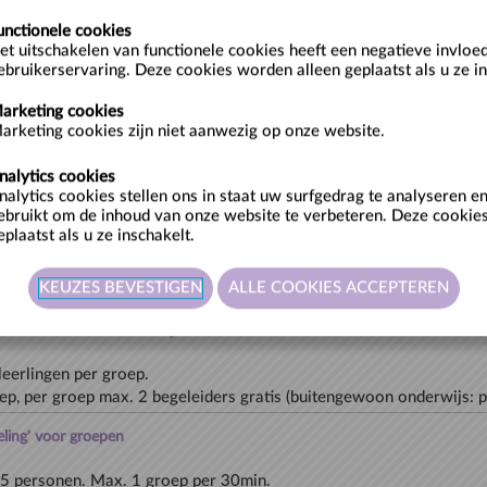
Past for the Future – vrij groepsbezoek
unctionele cookies
et uitschakelen van functionele cookies heeft een negatieve invloe
(niet in schoolverband)
ebruikerservaring. Deze cookies worden alleen geplaatst als u ze in
arketing cookies
arketing cookies zijn niet aanwezig op onze website.
nt
al van Gent’ in het STAM start om 10.00u en duurt anderhalf uur. Ee
nalytics cookies
nalytics cookies stellen ons in staat uw surfgedrag te analyseren 
n het STAM.
ebruikt om de inhoud van onze website te verbeteren. Deze cookie
cht aan de ingang van Design Museum Gent voor de stadswandeling
eplaatst als u ze inschakelt.
 – 15u) voor 3de t.e.m. 6de leerjaar. Max. 20 leerlingen per groep
 voor secundair onderwijs
leerlingen per groep.
ep, per groep max. 2 begeleiders gratis (buitengewoon onderwijs: per
ling' voor groepen
5 personen. Max. 1 groep per 30min.