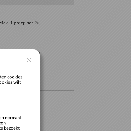
 Max. 1 groep per 2u.
 Max. 1 groep per 2u.
ten cookies
p per 2u.
ookies wilt
een normaal
een
te bezoekt.