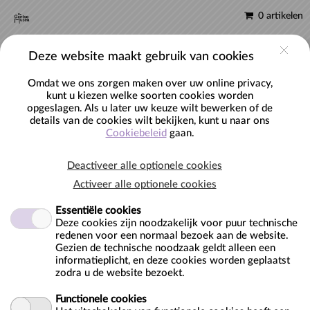
0 artikelen
NL
Account
Deze website maakt gebruik van cookies
Omdat we ons zorgen maken over uw online privacy,
kunt u kiezen welke soorten cookies worden
opgeslagen. Als u later uw keuze wilt bewerken of de
details van de cookies wilt bekijken, kunt u naar ons
BEWERK COOKIE-TOESTEMMING
Cookiebeleid
gaan.
Cookies policy
Deactiveer alle optionele cookies
Webshop Tickets 2 Reservatiepunt ("ons", "wij", of "onze")
Activeer alle optionele cookies
maakt gebruik van cookies op de
Essentiële cookies
https://tickets2reservatiepunt.stad.gent (de "Service").
Deze cookies zijn noodzakelijk voor puur technische
Wanneer u gebruik maakt van de Service, gaat u akkoord met
redenen voor een normaal bezoek aan de website.
het gebruik van cookies.
Gezien de technische noodzaak geldt alleen een
informatieplicht, en deze cookies worden geplaatst
Onze cookies policy verduidelijkt wat cookies zijn, hoe we
zodra u de website bezoekt.
cookies gebruiken, hoe derde partijen waarmee we
partnerships sluiten cookies kunnen gebruiken op de Service,
Functionele cookies
uw keuzes wat betreft cookies en meer informatie over