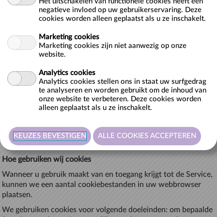
Het uitschakelen van functionele cookies heeft een
cookies.
negatieve invloed op uw gebruikerservaring. Deze
cookies worden alleen geplaatst als u ze inschakelt.
Wat zijn cookies
Marketing cookies
Cookies zijn kleine tekstbestandjes die naar uw browser
Marketing cookies zijn niet aanwezig op onze
verstuurd worden door een website die u bezoekt. Een
website.
cookiebestand wordt opgeslagen in uw webbrowser en laat de
Analytics cookies
Service of een derde partij toe u te herkennen om uw volgende
Analytics cookies stellen ons in staat uw surfgedrag
bezoek makkelijker te maken en de Service meer op u af te
te analyseren en worden gebruikt om de inhoud van
stemmen.
onze website te verbeteren. Deze cookies worden
alleen geplaatst als u ze inschakelt.
Cookies kunnen "permanent" of "tijdelijk" zijn. Permanente
cookies blijven op uw pc of mobiel toestel wanneer u offline
gaat, terwijl tijdelijke cookies meteen verwijderd worden als u
uw browser afsluit.
Hoe gebruiken wij cookies
Wanneer u gebruik maakt van en toegang krijgt tot de Service,
kunnen we een aantal cookiebestanden in uw webbrowser
plaatsen.
We gebruiken cookies voor volgende doeleinden: om bepaalde