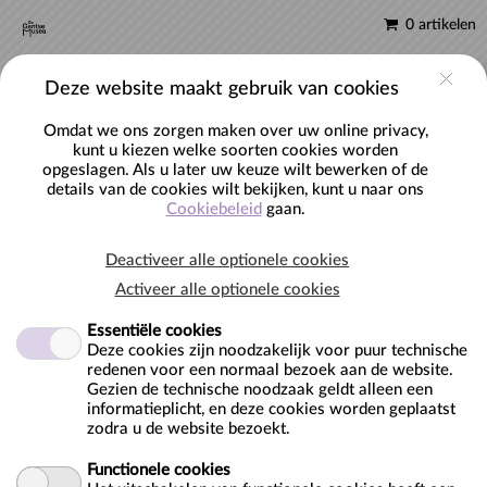
0 artikelen
NL
Account
Deze website maakt gebruik van cookies
Omdat we ons zorgen maken over uw online privacy,
kunt u kiezen welke soorten cookies worden
opgeslagen. Als u later uw keuze wilt bewerken of de
Vrij groepsbezoek voor scholen en groepen
details van de cookies wilt bekijken, kunt u naar ons
Cookiebeleid
gaan.
Deactiveer alle optionele cookies
Activeer alle optionele cookies
Essentiële cookies
Deze cookies zijn noodzakelijk voor puur technische
redenen voor een normaal bezoek aan de website.
Gezien de technische noodzaak geldt alleen een
Locatie:
informatieplicht, en deze cookies worden geplaatst
zodra u de website bezoekt.
Industriemuseum
Minnemeers 10
Functionele cookies