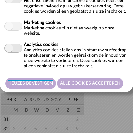
Het uitschakelen van functionele cookies heeft een
9000 Gent
negatieve invloed op uw gebruikerservaring. Deze
BE
cookies worden alleen geplaatst als u ze inschakelt.
Max. 25 deelnemers per groep. Max. 2 groepen per 1u30.
Marketing cookies
Marketing cookies zijn niet aanwezig op onze
Contacteer ons voor specifieke aanvragen (vb. grotere groepen,
website.
picknickruimte nodig, extra vragen, ...).
Analytics cookies
Analytics cookies stellen ons in staat uw surfgedrag
te analyseren en worden gebruikt om de inhoud van
onze website te verbeteren. Deze cookies worden
alleen geplaatst als u ze inschakelt.
Terug naar lijst
Selecteer hieronder de gewenste datum.
AUGUSTUS 2026
M
D
W
D
V
Z
Z
31
1
2
32
3
4
5
6
7
8
9