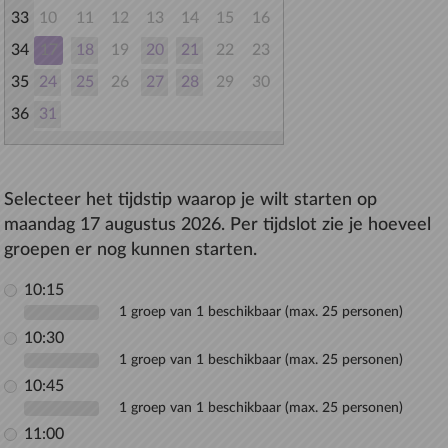
33
10
11
12
13
14
15
16
34
17
18
19
20
21
22
23
35
24
25
26
27
28
29
30
36
31
Selecteer het tijdstip waarop je wilt starten op
maandag 17 augustus 2026. Per tijdslot zie je hoeveel
groepen er nog kunnen starten.
10:15
1 groep van 1 beschikbaar (max. 25 personen)
10:30
1 groep van 1 beschikbaar (max. 25 personen)
10:45
1 groep van 1 beschikbaar (max. 25 personen)
11:00