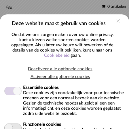
0 artikelen
NL
Account
Deze website maakt gebruik van cookies
Omdat we ons zorgen maken over uw online privacy,
kunt u kiezen welke soorten cookies worden
opgeslagen. Als u later uw keuze wilt bewerken of de
Workshop 'Tinkering' voor scholen
details van de cookies wilt bekijken, kunt u naar ons
Cookiebeleid
gaan.
Deactiveer alle optionele cookies
Activeer alle optionele cookies
Essentiële cookies
Deze cookies zijn noodzakelijk voor puur technische
redenen voor een normaal bezoek aan de website.
Gezien de technische noodzaak geldt alleen een
Locatie:
informatieplicht, en deze cookies worden geplaatst
zodra u de website bezoekt.
Industriemuseum
Minnemeers 10
Functionele cookies