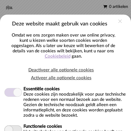
0 artikelen
NL
Account
Deze website maakt gebruik van cookies
Omdat we ons zorgen maken over uw online privacy,
kunt u kiezen welke soorten cookies worden
opgeslagen. Als u later uw keuze wilt bewerken of de
S.M.A.K. - Rondleiding volwassenen (incl
details van de cookies wilt bekijken, kunt u naar ons
DKO)
Cookiebeleid
gaan.
Deactiveer alle optionele cookies
Activeer alle optionele cookies
Essentiële cookies
Locatie:
Deze cookies zijn noodzakelijk voor puur technische
S.M.A.K.
redenen voor een normaal bezoek aan de website.
Gezien de technische noodzaak geldt alleen een
Jan Hoetplein 1
informatieplicht, en deze cookies worden geplaatst
9000 Gent
zodra u de website bezoekt.
BE
Functionele cookies