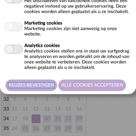
Het uitschakelen van functionele cookies heeft een
Rondleiding duurt anderhalf uur - max 15p per gids.
negatieve invloed op uw gebruikerservaring. Deze
cookies worden alleen geplaatst als u ze inschakelt.
Marketing cookies
Marketing cookies zijn niet aanwezig op onze
website.
Terug naar lijst
Analytics cookies
Analytics cookies stellen ons in staat uw surfgedrag
Selecteer hieronder de gewenste datum.
te analyseren en worden gebruikt om de inhoud van
onze website te verbeteren. Deze cookies worden
alleen geplaatst als u ze inschakelt.
AUGUSTUS 2026
M
D
W
D
V
Z
Z
31
1
2
32
3
4
5
6
7
8
9
33
10
11
12
13
14
15
16
34
17
18
19
20
21
22
23
35
24
25
26
27
28
29
30